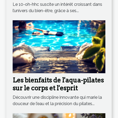
oh-hhc dans les produits de
Le 10-oh-hhc suscite un intérêt croissant dans
bien-être
l’univers du bien-être, grâce à ses...
Les bienfaits de l'aqua-pilates
sur le corps et l'esprit
Découvrir une discipline innovante qui marie la
douceur de l’eau et la précision du pilates...