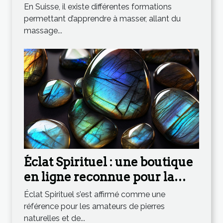
masser en Suisse ?
En Suisse, il existe différentes formations
permettant d’apprendre à masser, allant du
massage...
Éclat Spirituel : une boutique
en ligne reconnue pour la
qualité de ses labradorites
Éclat Spirituel s’est affirmé comme une
spectrolites !
référence pour les amateurs de pierres
naturelles et de...