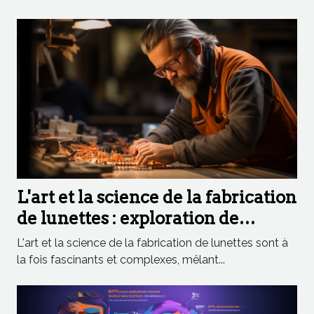
L'art et la science de la fabrication
de lunettes : exploration de
l'artisanat lunetier
L'art et la science de la fabrication de lunettes sont à
la fois fascinants et complexes, mêlant...