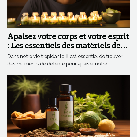
Apaisez votre corps et votre esprit
: Les essentiels des matériels de
massage
Dans notre vie trépidante, il est essentiel de trouver
des moments de détente pour apaiser notre...