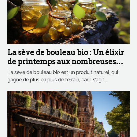
La sève de bouleau bio : Un élixir
de printemps aux nombreuses
vertus
La sève de bouleau bio est un produit naturel, qui
gagne de plus en plus de terrain, car il s’agit...