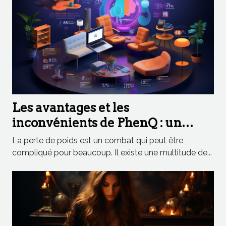
Les avantages et les
inconvénients de PhenQ : un
aperçu détaillé
La perte de poids est un combat qui peut être
compliqué pour beaucoup. Il existe une multitude de...