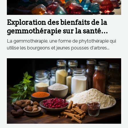
Exploration des bienfaits de la
gemmothérapie sur la santé
humaine
La gemmothérapie, une forme de phytothérapie qui
utilise les bourgeons et jeunes pousses d'arbres...