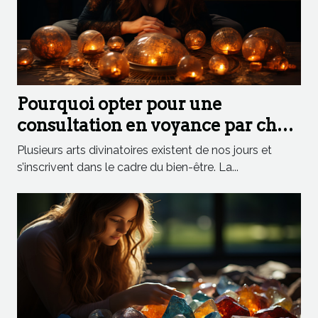
Pourquoi opter pour une
consultation en voyance par chat
?
Plusieurs arts divinatoires existent de nos jours et
s’inscrivent dans le cadre du bien-être. La...