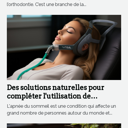
l’orthodontie. C’est une branche de la...
Des solutions naturelles pour
compléter l'utilisation de
dispositifs médicaux contre
L'apnée du sommeil est une condition qui affecte un
l'apnée du sommeil
grand nombre de personnes autour du monde et...