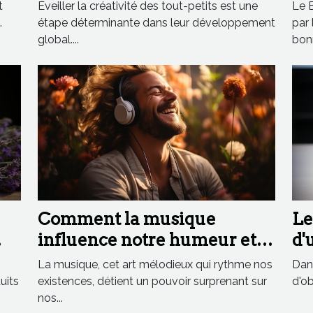
tout-petits
Fr
t
Éveiller la créativité des tout-petits est une
Le B
.
étape déterminante dans leur développement
par
global....
bonn
Comment la musique
Le
influence notre humeur et
d'
notre bien-être
: 
La musique, cet art mélodieux qui rythme nos
Dans
uits
existences, détient un pouvoir surprenant sur
d'ob
nos...