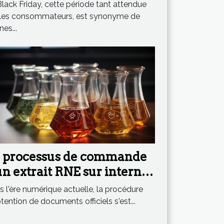
iday
lack Friday, cette période tant attendue
 les consommateurs, est synonyme de
es...
 processus de commande
un extrait RNE sur internet
étape par étape
 l'ère numérique actuelle, la procédure
tention de documents officiels s'est...