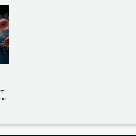
nt
que