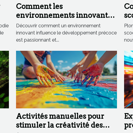
r
Comment les
Co
environnements innovants
sc
nt
stimulent le développement
ma
odie
Découvrir comment un environnement
Plon
précoce ?
en
de
innovant influence le développement précoce
sco
est passionnant et...
nouv
Activités manuelles pour
Ex
stimuler la créativité des
pr