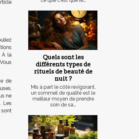
ce que c'est que le...
ticle
uliez
tions
 À la
Quels sont les
. Vous
différents types de
rituels de beauté de
nuit ?
se de
Mis à part le côté revigorant,
uses.
un sommeil de qualité est le
us ne
meilleur moyen de prendre
. Les
soin de sa...
 sont