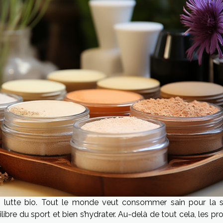
 lutte bio. Tout le monde veut consommer sain pour la s
ilibre du sport et bien s’hydrater. Au-delà de tout cela, les pr