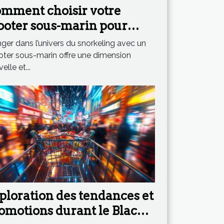
mment choisir votre
ooter sous-marin pour
ximiser votre expérience
ger dans l’univers du snorkeling avec un
 snorkeling ?
oter sous-marin offre une dimension
elle et...
ploration des tendances et
omotions durant le Black