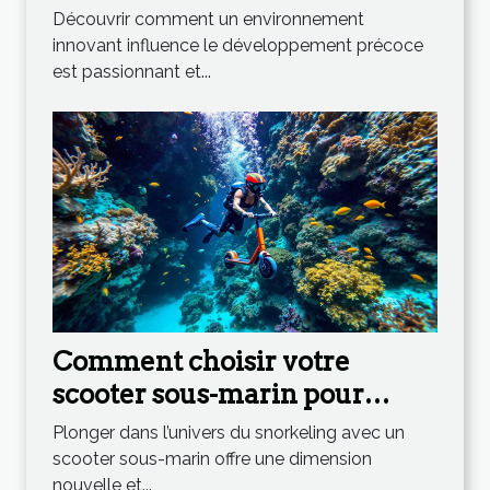
stimulent le développement
Découvrir comment un environnement
précoce ?
innovant influence le développement précoce
est passionnant et...
Comment choisir votre
scooter sous-marin pour
maximiser votre expérience
Plonger dans l’univers du snorkeling avec un
en snorkeling ?
scooter sous-marin offre une dimension
nouvelle et...