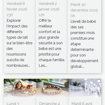
Vendredi 6
Vendredi 2
Mardi 30
février 2026
janvier 2026
décembre 2025
23h
12h
0h
Explorer
Offrir le
L’éveil de bébé
l'impact des
meilleur
dès ses
différents
confort et la
premiers mois
types de lait
plus grande
constitue une
sur le bien-être
sécurité à son
étape
des
bébé est une
déterminante
nourrissons
priorité pour
pour son
suscite de
chaque famille.
développement
nombreuses...
Les...
global....
Lundi 3
Dimanche 4
Mardi 8 avril