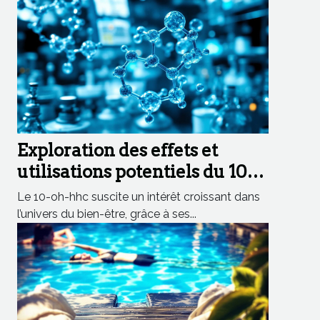
Exploration des effets et
utilisations potentiels du 10-
oh-hhc dans les produits de
Le 10-oh-hhc suscite un intérêt croissant dans
bien-être
l’univers du bien-être, grâce à ses...