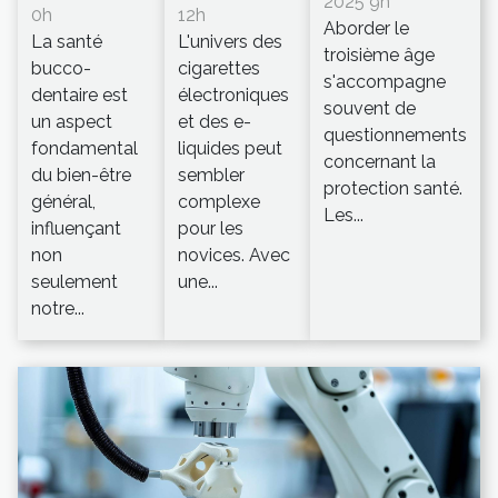
2025 9h
0h
12h
Aborder le
La santé
L'univers des
troisième âge
bucco-
cigarettes
s'accompagne
dentaire est
électroniques
souvent de
un aspect
et des e-
questionnements
fondamental
liquides peut
concernant la
du bien-être
sembler
protection santé.
général,
complexe
Les...
influençant
pour les
non
novices. Avec
seulement
une...
notre...