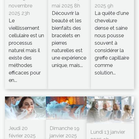
novembre
mai 2025 8h
2025 9h
2025 23h
Découvrir la
La quête d'une
Le
beauté et les
chevelure
vieillissement
bienfaits des
dense et saine
cellulaire est un
bracelets en
nous pousse
processus
pierres
souvent à
naturel mais il
naturelles est
considérer la
existe des
une expérience
greffe capillaire
méthodes
unique, mais...
comme
efficaces pour
solution...
en...
Jeudi 20
Dimanche 19
Lundi 13 janvier
février 2025
janvier 2025