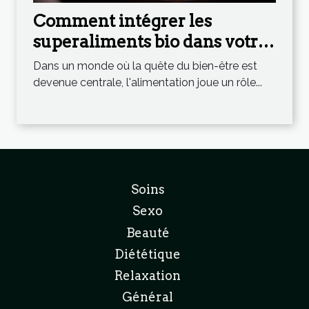
Comment intégrer les
superaliments bio dans votre
alimentation quotidienne
Dans un monde où la quête du bien-être est
pour une meilleure santé
devenue centrale, l'alimentation joue un rôle...
Soins
Sexo
Beauté
Diététique
Relaxation
Général