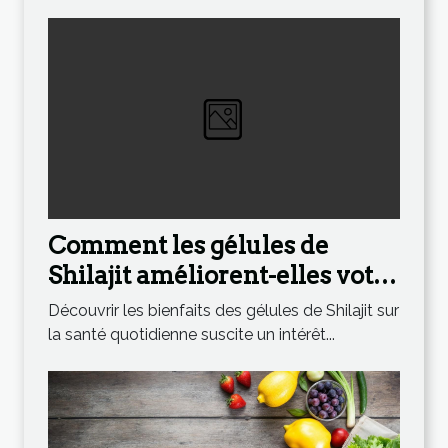
Comment les gélules de
Shilajit améliorent-elles votre
santé quotidienne ?
Découvrir les bienfaits des gélules de Shilajit sur
la santé quotidienne suscite un intérêt...