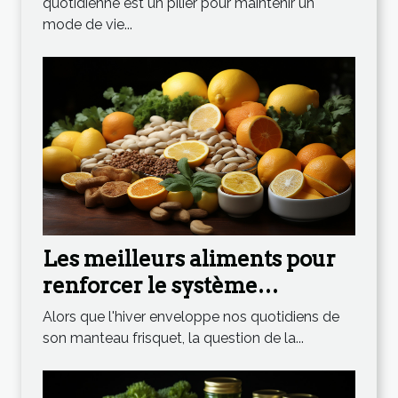
quotidienne est un pilier pour maintenir un
mode de vie...
Les meilleurs aliments pour
renforcer le système
immunitaire en hiver
Alors que l'hiver enveloppe nos quotidiens de
son manteau frisquet, la question de la...