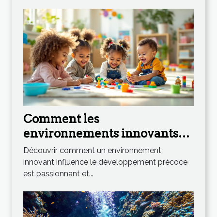
Comment les
environnements innovants
stimulent le développement
Découvrir comment un environnement
précoce ?
innovant influence le développement précoce
est passionnant et...