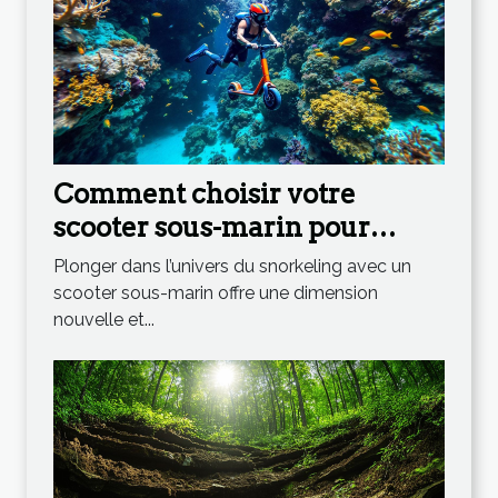
Comment choisir votre
scooter sous-marin pour
maximiser votre expérience
Plonger dans l’univers du snorkeling avec un
en snorkeling ?
scooter sous-marin offre une dimension
nouvelle et...