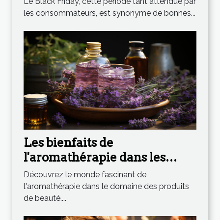
Le Black Friday, cette période tant attendue par
les consommateurs, est synonyme de bonnes...
Les bienfaits de
l'aromathérapie dans les
produits de beauté
Découvrez le monde fascinant de
l'aromathérapie dans le domaine des produits
de beauté....