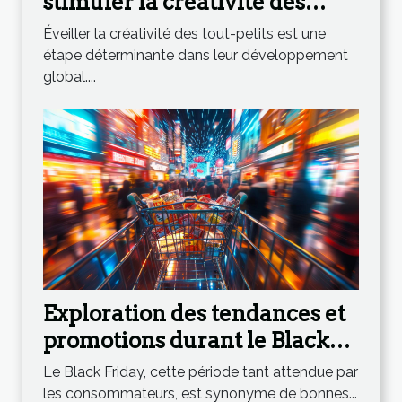
stimuler la créativité des
tout-petits
Éveiller la créativité des tout-petits est une
étape déterminante dans leur développement
global....
Exploration des tendances et
promotions durant le Black
Friday
Le Black Friday, cette période tant attendue par
les consommateurs, est synonyme de bonnes...