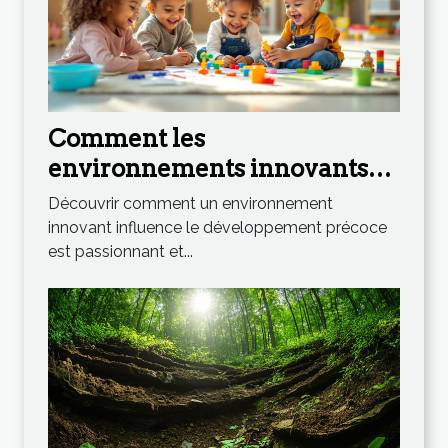
Comment les
environnements innovants
stimulent le développement
Découvrir comment un environnement
précoce ?
innovant influence le développement précoce
est passionnant et...