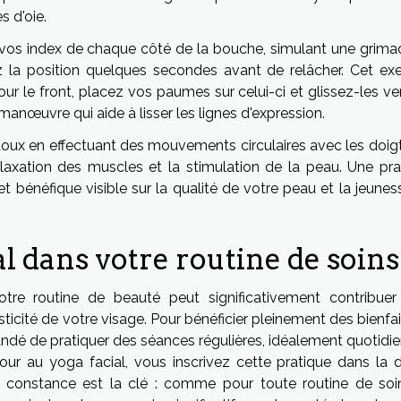
s d'oie.
 vos index de chaque côté de la bouche, simulant une grima
nez la position quelques secondes avant de relâcher. Cet exe
ur le front, placez vos paumes sur celui-ci et glissez-les ve
anœuvre qui aide à lisser les lignes d'expression.
ux en effectuant des mouvements circulaires avec les doigt
elaxation des muscles et la stimulation de la peau. Une pra
et bénéfique visible sur la qualité de votre peau et la jeune
al dans votre routine de soins
tre routine de beauté peut significativement contribuer
sticité de votre visage. Pour bénéficier pleinement des bienfa
andé de pratiquer des séances régulières, idéalement quotidie
r au yoga facial, vous inscrivez cette pratique dans la d
La constance est la clé : comme pour toute routine de soin