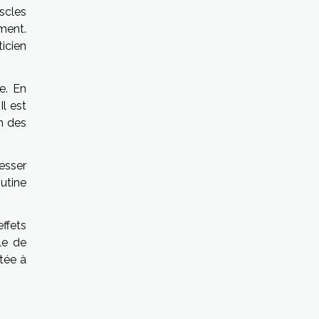
scles
ement.
icien
e. En
Il est
on des
esser
outine
effets
le de
tée à