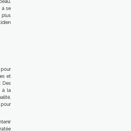
peau.
 à se
 plus
tidien
 pour
es et
r. Des
 à la
alité,
 pour
tenir
ratée