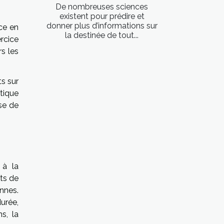
De nombreuses sciences
existent pour prédire et
donner plus d’informations sur
ce en
la destinée de tout...
rcice
rs les
s sur
tique
sse de
 à la
its de
nnes.
urée,
s, la