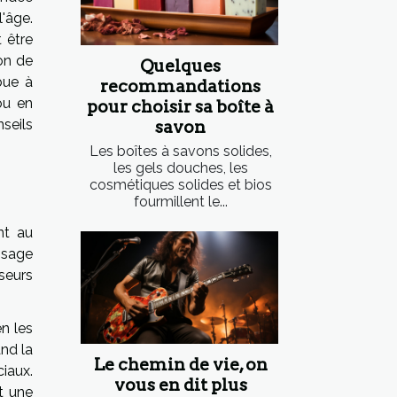
'âge.
 être
on de
Quelques
bue à
recommandations
ou en
pour choisir sa boîte à
seils
savon
Les boîtes à savons solides,
les gels douches, les
cosmétiques solides et bios
fourmillent le...
nt au
isage
seurs
n les
and la
Le chemin de vie, on
iaux.
vous en dit plus
t une