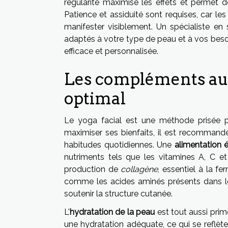
régularité maximise les effets et permet d
Patience et assiduité sont requises, car le
manifester visiblement. Un spécialiste en
adaptés à votre type de peau et à vos besoi
efficace et personnalisée.
Les compléments au y
optimal
Le yoga facial est une méthode prisée po
maximiser ses bienfaits, il est recomman
habitudes quotidiennes. Une
alimentation é
nutriments tels que les vitamines A, C et
production de
collagène
, essentiel à la fe
comme les acides aminés présents dans l
soutenir la structure cutanée.
L'
hydratation de la peau
est tout aussi prim
une hydratation adéquate, ce qui se reflèt