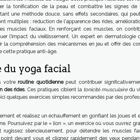
ser la tonification de la peau et combattre les signes de l
tant une méthode douce, sans effets secondaires, qui peut
nt multiples : réduction de l'apparence des rides, améliorati
des muscles faciaux. En renforçant ces muscles, on contri
nuer l'impact du vieillissement. Un expert en dermatologie 
ir la compréhension des mécanismes en jeu et offrir des con
e cette pratique anti-âge.
 du yoga facial
 votre
routine quotidienne
peut contribuer significativeme
n des rides
. Ces pratiques ciblent la
tonicité musculaire
du v
oici quelques exercices simples recommandés par des profes
ent et réalisez un échauffement en gonflant les joues et e
ine. Poursuivez par le « lion », un exercice où vous ouvrez gr
rugissez silencieusement, pour détendre les muscles fac
un point devant vous et clignez rapidement des yeux pendan