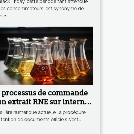
lack Friday, cette période tant attendue
 les consommateurs, est synonyme de
es...
 processus de commande
un extrait RNE sur internet
étape par étape
 l'ère numérique actuelle, la procédure
tention de documents officiels s'est...