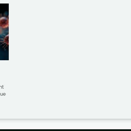
nt
que