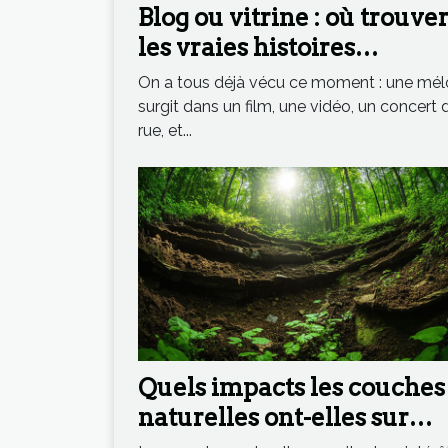
Blog ou vitrine : où trouve
les vraies histoires
d’instruments qui inspire
On a tous déjà vécu ce moment : une mél
surgit dans un film, une vidéo, un concert 
rue, et...
Quels impacts les couches
naturelles ont-elles sur
l'environnement ?