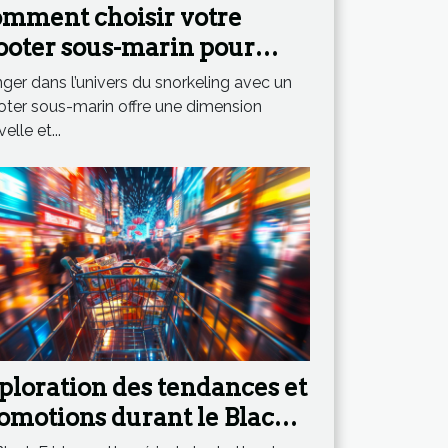
mment choisir votre
ooter sous-marin pour
ximiser votre expérience
ger dans l’univers du snorkeling avec un
 snorkeling ?
oter sous-marin offre une dimension
elle et...
ploration des tendances et
omotions durant le Black
iday