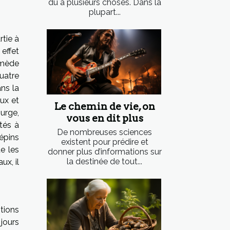
dû à plusieurs choses. Dans la
plupart...
rtie à
 effet
emède
quatre
ans la
aux et
Le chemin de vie, on
urge,
vous en dit plus
ités à
De nombreuses sciences
épins
existent pour prédire et
te les
donner plus d’informations sur
la destinée de tout...
ux, il
ptions
jours