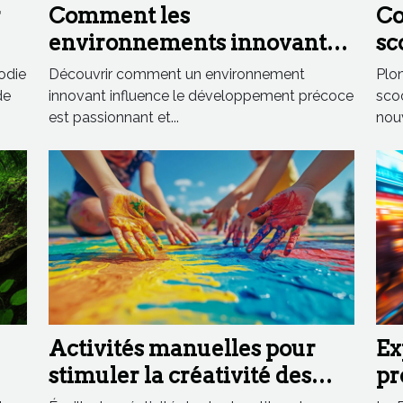
r
Comment les
Co
environnements innovants
sc
nt
stimulent le développement
ma
odie
Découvrir comment un environnement
Plon
précoce ?
en
de
innovant influence le développement précoce
sco
est passionnant et...
nouv
Activités manuelles pour
Ex
stimuler la créativité des
pr
tout-petits
Fr