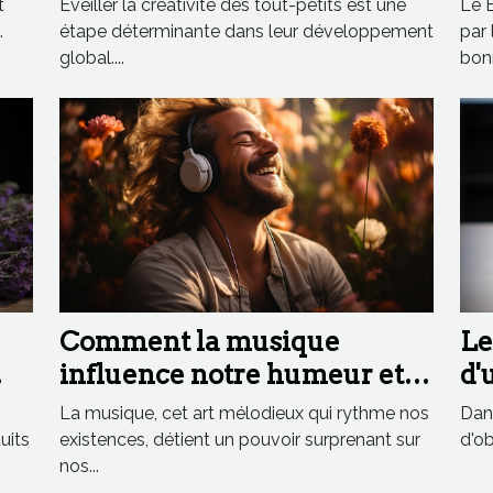
t
Éveiller la créativité des tout-petits est une
Le B
.
étape déterminante dans leur développement
par
global....
bonn
Comment la musique
Le
influence notre humeur et
d'
notre bien-être
: 
La musique, cet art mélodieux qui rythme nos
Dans
uits
existences, détient un pouvoir surprenant sur
d'ob
nos...