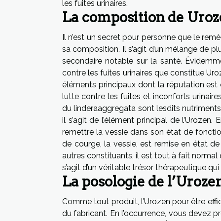
les fuites urinaires.
La composition de Uro
Il n’est un secret pour personne que le remè
sa composition. Il s’agit d’un mélange de pl
secondaire notable sur la santé. Évidemm
contre les fuites urinaires que constitue Uro
éléments principaux dont la réputation est c
lutte contre les fuites et inconforts urinai
du linderaaggregata sont lesdits nutriment
il s’agit de l’élément principal de l’Urozen
remettre la vessie dans son état de fonct
de courge, la vessie, est remise en état de
autres constituants, il est tout à fait normal
s’agit d’un véritable trésor thérapeutique qui
La posologie de l’Uroze
Comme tout produit, l’Urozen pour être effic
du fabricant. En l’occurrence, vous devez p