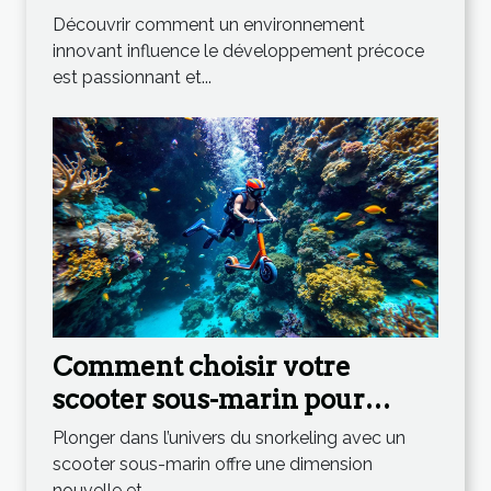
stimulent le développement
Découvrir comment un environnement
précoce ?
innovant influence le développement précoce
est passionnant et...
Comment choisir votre
scooter sous-marin pour
maximiser votre expérience
Plonger dans l’univers du snorkeling avec un
en snorkeling ?
scooter sous-marin offre une dimension
nouvelle et...