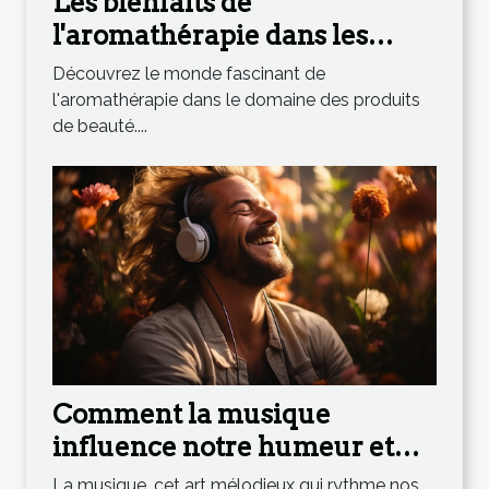
Les bienfaits de
l'aromathérapie dans les
produits de beauté
Découvrez le monde fascinant de
l'aromathérapie dans le domaine des produits
de beauté....
Comment la musique
influence notre humeur et
notre bien-être
La musique, cet art mélodieux qui rythme nos