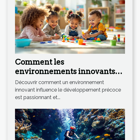
Comment les
environnements innovants
stimulent le développement
Découvrir comment un environnement
précoce ?
innovant influence le développement précoce
est passionnant et...