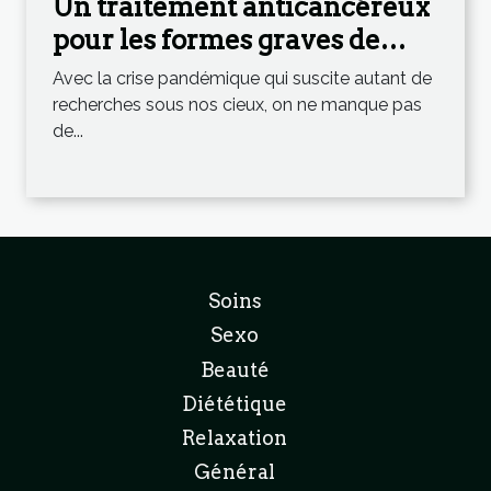
Un traitement anticancéreux
pour les formes graves de
Coronavirus ?
Avec la crise pandémique qui suscite autant de
recherches sous nos cieux, on ne manque pas
de...
Soins
Sexo
Beauté
Diététique
Relaxation
Général