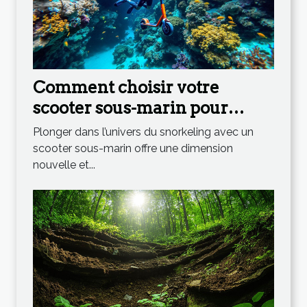
Comment choisir votre
scooter sous-marin pour
maximiser votre expérience
Plonger dans l’univers du snorkeling avec un
en snorkeling ?
scooter sous-marin offre une dimension
nouvelle et...